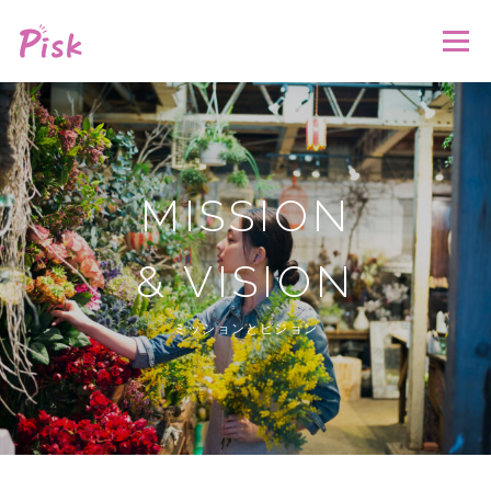
コ
ン
メニュー
テ
ン
ツ
へ
メッセージ
ミッション
会社概要
トピックス
ス
キ
ッ
MISSION
プ
採用情報
お問い合わせ
& VISION
ミッションとビジョン